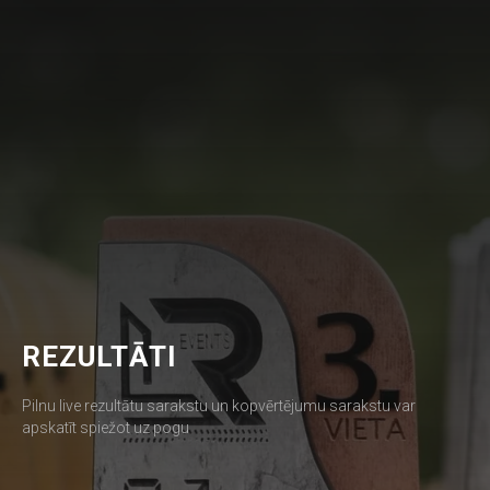
REZULTĀTI
Pilnu live rezultātu sarakstu un kopvērtējumu sarakstu var
apskatīt spiežot uz pogu