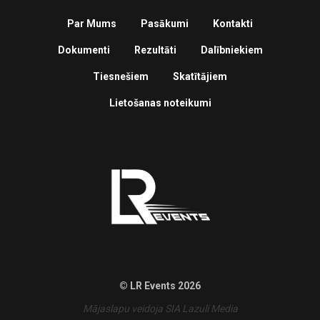
Par Mums
Pasākumi
Kontakti
Dokumenti
Rezultāti
Dalībniekiem
Tiesnešiem
Skatītājiem
Lietošanas noteikumi
© LR Events 2026
Mājaslapu veidoja SIA Lazuli Media